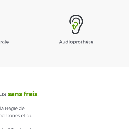
rale
Audioprothèse
ous
sans frais
.
 la Régie de
tochtones et du