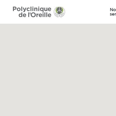
No
se